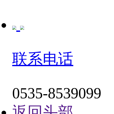
联系电话
0535-8539099
返回头部