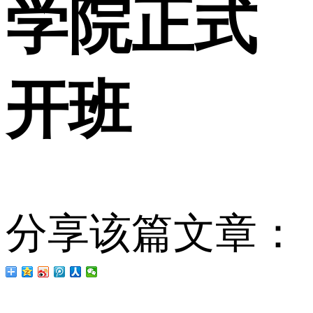
学院正式
开班
分享该篇文章：