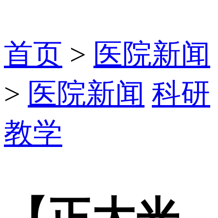
首页
>
医院新闻
>
医院新闻
科研
教学