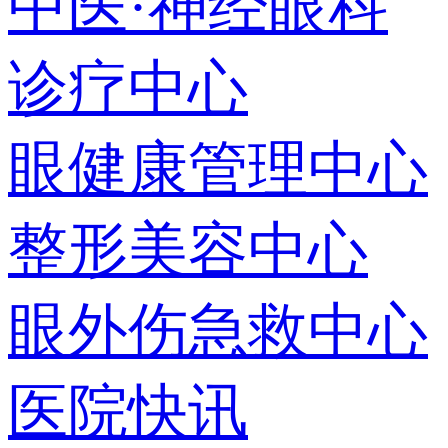
中医·神经眼科
诊疗中心
眼健康管理中心
整形美容中心
眼外伤急救中心
医院快讯