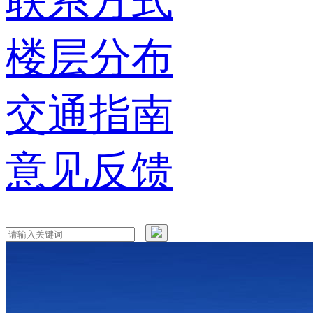
联系方式
楼层分布
交通指南
意见反馈